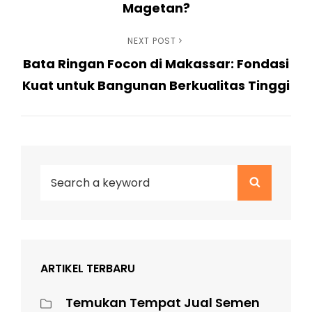
Magetan?
Next
NEXT POST
Bata Ringan Focon di Makassar: Fondasi
Post
Kuat untuk Bangunan Berkualitas Tinggi
Search
Search
for:
ARTIKEL TERBARU
Temukan Tempat Jual Semen