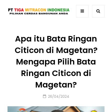
Apa itu Bata Ringan
Citicon di Magetan?
Mengapa Pilih Bata
Ringan Citicon di
Magetan?
Posted
26/04/2024
on