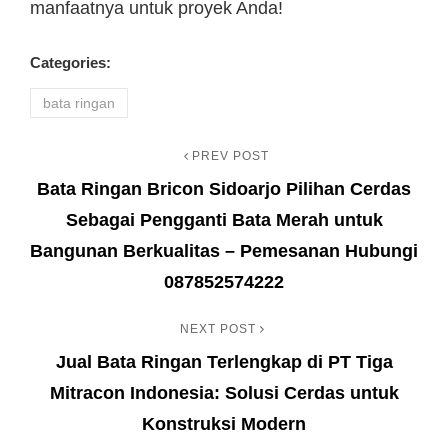
manfaatnya untuk proyek Anda!
Categories:
bata ringan
PREV POST
Navigasi
Previous
Bata Ringan Bricon Sidoarjo Pilihan Cerdas
Post
pos
Sebagai Pengganti Bata Merah untuk
Bangunan Berkualitas – Pemesanan Hubungi
087852574222
NEXT POST
Next
Jual Bata Ringan Terlengkap di PT Tiga
Post
Mitracon Indonesia: Solusi Cerdas untuk
Konstruksi Modern