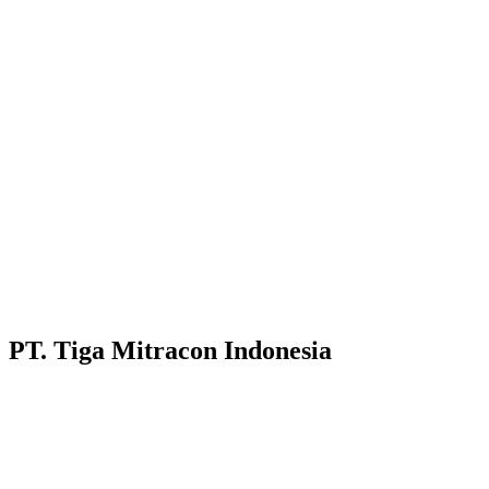
PT. Tiga Mitracon Indonesia
Pilihan cerdas dan berkualitas untuk bangunan anda.
Customer Care :
Hotline WA : 087231313222
Hotline WA : 0853313682222 :
Email : customerservice@tigamitra.com