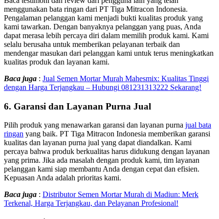
Baca testimoni dan review dari pengguna lain yang telah
menggunakan bata ringan dari PT Tiga Mitracon Indonesia.
Pengalaman pelanggan kami menjadi bukti kualitas produk yang
kami tawarkan. Dengan banyaknya pelanggan yang puas, Anda
dapat merasa lebih percaya diri dalam memilih produk kami. Kami
selalu berusaha untuk memberikan pelayanan terbaik dan
mendengar masukan dari pelanggan kami untuk terus meningkatkan
kualitas produk dan layanan kami.
Baca juga
:
Jual Semen Mortar Murah Mahesmix: Kualitas Tinggi
dengan Harga Terjangkau – Hubungi 081231313222 Sekarang!
6.
Garansi dan Layanan Purna Jual
Pilih produk yang menawarkan garansi dan layanan purna
jual bata
ringan
yang baik. PT Tiga Mitracon Indonesia memberikan garansi
kualitas dan layanan purna jual yang dapat diandalkan. Kami
percaya bahwa produk berkualitas harus didukung dengan layanan
yang prima. Jika ada masalah dengan produk kami, tim layanan
pelanggan kami siap membantu Anda dengan cepat dan efisien.
Kepuasan Anda adalah prioritas kami.
Baca juga
:
Distributor Semen Mortar Murah di Madiun: Merk
Terkenal, Harga Terjangkau, dan Pelayanan Profesional!