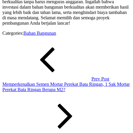
berkualitas tanpa harus menguras anggaran. Ingatlah bahwa
investasi dalam bahan bangunan berkualitas akan memberikan hasil
yang lebih baik dan tahan lama, serta menghindari biaya tambahan
di masa mendatang. Selamat memilih dan semoga proyek
pembangunan Anda berjalan lancar!
Categories:
Bahan Bangunan
Navigasi
Previous
Post
pos
Prev Post
Memperkenalkan Semen Mortar Perekat Bata Ringan, 1 Sak Mortar
Perekat Bata Ringan Berapa M2?
Next
Post