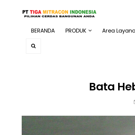
JUAL BAT
Harga Terbaik 
BERANDA
PRODUK
Area Layan
SEARCH
Bata He