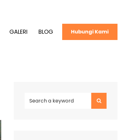
GALERI
BLOG
Hubungi Kami
Search
Search
for: