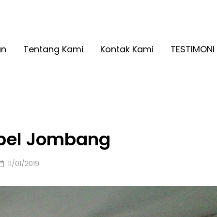
A RINGAN KUALITAS NO. 1
2026
an
Tentang Kami
Kontak Kami
TESTIMONI
bel Jombang
Posted
11/01/2019
on