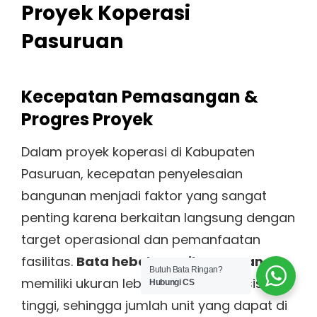
Proyek Koperasi
Pasuruan
Kecepatan Pemasangan &
Progres Proyek
Dalam proyek koperasi di Kabupaten
Pasuruan, kecepatan penyelesaian
bangunan menjadi faktor yang sangat
penting karena berkaitan langsung dengan
target operasional dan pemanfaatan
fasilitas.
Bata hebel Bangil Pasuruan
Butuh Bata Ringan?
memiliki ukuran lebih besar dan presisi
Hubungi CS
tinggi, sehingga jumlah unit yang dapat di