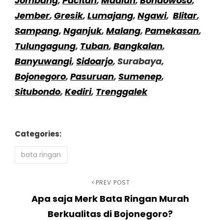
Jombang
,
Pacitan
,
Madiun
,
Bondowoso
,
Jember
,
Gresik
,
Lumajang
,
Ngawi
,
Blitar
,
Sampang
,
Nganjuk
,
Malang
,
Pamekasan
,
Tulungagung
,
Tuban
,
Bangkalan
,
Banyuwangi
,
Sidoarjo
, Surabaya,
Bojonegoro
,
Pasuruan
,
Sumenep
,
Situbondo
,
Kediri
,
Trenggalek
Categories:
bata ringan
Navigasi
Previous
PREV POST
Apa saja Merk Bata Ringan Murah
Post
pos
Berkualitas di Bojonegoro?