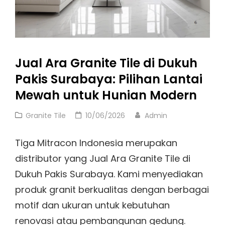
Bangunan
Anda
Jual Ara Granite Tile di Dukuh
Pakis Surabaya: Pilihan Lantai
Mewah untuk Hunian Modern
Cat
Posted
Granite Tile
10/06/2026
Admin
Links
on
Tiga Mitracon Indonesia merupakan
distributor yang Jual Ara Granite Tile di
Dukuh Pakis Surabaya. Kami menyediakan
produk granit berkualitas dengan berbagai
motif dan ukuran untuk kebutuhan
renovasi atau pembangunan gedung.