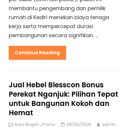
membantu pengembang dan pemilik
rumah di Kediri menekan biaya tenaga
kerja serta mempercepat durasi
pembangunan secara signifikan. …
Keuntungan
Continue Reading
Memilih
Paket
Hemat
Jual Hebel Blesscon Bonus
Hebel
Perekat Nganjuk: Pilihan Tepat
Citicon
Kediri
untuk Bangunan Kokoh dan
Untuk
Hemat
Konstruksi
Cat
Posted
Bata Ringan
,
Promo
08/06/2026
Admin
Efisien