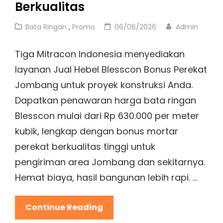
Berkualitas
Cat
Posted
Bata Ringan
,
Promo
06/06/2026
Admin
Links
on
Tiga Mitracon Indonesia menyediakan
layanan Jual Hebel Blesscon Bonus Perekat
Jombang untuk proyek konstruksi Anda.
Dapatkan penawaran harga bata ringan
Blesscon mulai dari Rp 630.000 per meter
kubik, lengkap dengan bonus mortar
perekat berkualitas tinggi untuk
pengiriman area Jombang dan sekitarnya.
Hemat biaya, hasil bangunan lebih rapi. …
Jual
Continue Reading
Hebel