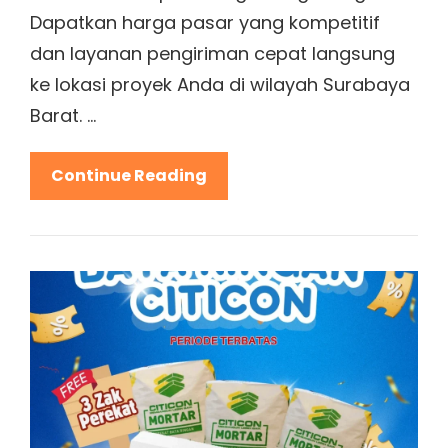
Dapatkan harga pasar yang kompetitif
dan layanan pengiriman cepat langsung
ke lokasi proyek Anda di wilayah Surabaya
Barat. …
Jual
Continue Reading
Ara
Granite
Tile
Di
Dukuh
Pakis
Surabaya:
Pilihan
Lantai