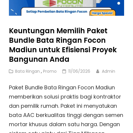
Keuntungan Memilih Paket
Bundle Bata Ringan Focon
Madiun untuk Efisiensi Proyek
Bangunan Anda
Cat
Posted
Bata Ringan
,
Promo
11/06/2026
Admin
Links
on
Paket Bundle Bata Ringan Focon Madiun
memberikan solusi praktis bagi kontraktor
dan pemilik rumah. Paket ini menyatukan
bata AAC berkualitas tinggi dengan semen
mortar khusus dalam satu harga. Dengan