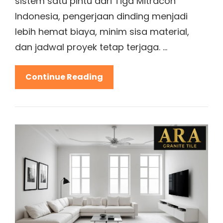
sistem satu pintu dari Tiga Mitracon
Indonesia, pengerjaan dinding menjadi
lebih hemat biaya, minim sisa material,
dan jadwal proyek tetap terjaga. …
Keuntungan
Continue Reading
Memilih
Paket
Bundle
Bata
Ringan
Focon
Madiun
Untuk
Efisiensi
Proyek