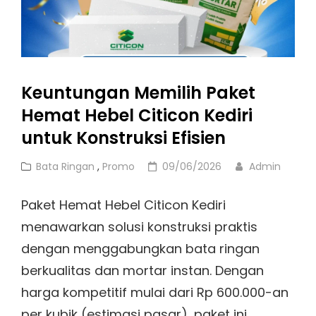
Mewah
Untuk
Hunian
Modern
Keuntungan Memilih Paket
Hemat Hebel Citicon Kediri
untuk Konstruksi Efisien
Cat
Posted
Bata Ringan
,
Promo
09/06/2026
Admin
Links
on
Paket Hemat Hebel Citicon Kediri
menawarkan solusi konstruksi praktis
dengan menggabungkan bata ringan
berkualitas dan mortar instan. Dengan
harga kompetitif mulai dari Rp 600.000-an
per kubik (estimasi pasar), paket ini