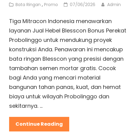
Cat
Posted
Bata Ringan
,
Promo
07/06/2026
Admin
Links
on
Tiga Mitracon Indonesia menawarkan
layanan Jual Hebel Blesscon Bonus Perekat
Probolinggo untuk mendukung proyek
konstruksi Anda. Penawaran ini mencakup
bata ringan Blesscon yang presisi dengan
tambahan semen mortar gratis. Cocok
bagi Anda yang mencari material
bangunan tahan panas, kuat, dan hemat
biaya untuk wilayah Probolinggo dan
sekitarnya. …
Jual
Continue Reading
Hebel