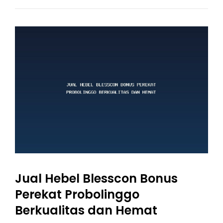
Blesscon
Bonus
Perekat
Nganjuk:
Pilihan
Tepat
Untuk
Bangunan
Kokoh
Dan
Hemat
Jual Hebel Blesscon Bonus
Perekat Probolinggo
Berkualitas dan Hemat