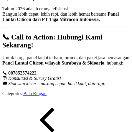
Tahun 2026 adalah eranya efisiensi.
Bangun lebih cepat, lebih rapi, dan lebih hemat bersama
Panel
Lantai Citicon dari PT Tiga Mitracon Indonesia.
📞
Call to Action: Hubungi Kami
Sekarang!
Untuk harga panel lantai terbaru, promo, dan paket jasa pemasangan
Panel Lantai Citicon wilayah Surabaya & Sidoarjo
, hubungi:
📞
087852574222
💬
Konsultasi & Survey Gratis!
🚚
Stok siap kirim – pasang cepat, hasil kuat, dan rapi.
Categories:
Bata Ringan
Navigasi
Previous
Post
pos