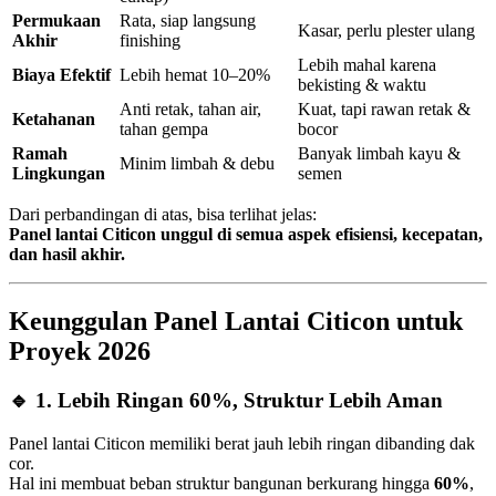
Permukaan
Rata, siap langsung
Kasar, perlu plester ulang
Akhir
finishing
Lebih mahal karena
Biaya Efektif
Lebih hemat 10–20%
bekisting & waktu
Anti retak, tahan air,
Kuat, tapi rawan retak &
Ketahanan
tahan gempa
bocor
Ramah
Banyak limbah kayu &
Minim limbah & debu
Lingkungan
semen
Dari perbandingan di atas, bisa terlihat jelas:
Panel lantai Citicon unggul di semua aspek efisiensi, kecepatan,
dan hasil akhir.
Keunggulan Panel Lantai Citicon untuk
Proyek 2026
🔹
1. Lebih Ringan 60%, Struktur Lebih Aman
Panel lantai Citicon memiliki berat jauh lebih ringan dibanding dak
cor.
Hal ini membuat beban struktur bangunan berkurang hingga
60%
,