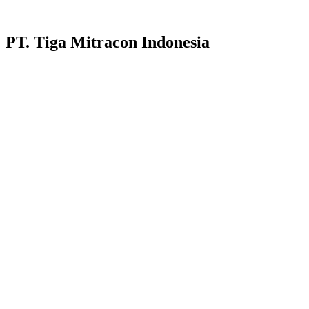
PT. Tiga Mitracon Indonesia
Pilihan cerdas dan berkualitas untuk bangunan anda.
Customer Care :
Hotline WA : 087231313222
Hotline WA : 0853313682222 :
Email : customerservice@tigamitra.com
Telp. : 031-51160405
Hotline WA : 087852574222 :
Buka Setiap hari:
Senin – Jumat 08.00 – 16.00 WIB
Sabtu 08.00 – 14.00 WIB
Alamat Kantor : Jl. Raya Klakahrejo, ruko TCBD- TR. 1/11
Benowo Surabaya