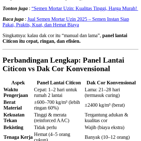
Tonton juga
:
“Semen Mortar Uzin: Kualitas Tinggi, Harga Murah!
Baca juga
:
Jual Semen Mortar Uzin 2025 – Semen Instan Siap
Pakai, Praktis, Kuat, dan Hemat Biaya
Singkatnya: kalau dak cor itu “manual dan lama”,
panel lantai
Citicon itu cepat, ringan, dan efisien.
Perbandingan Lengkap: Panel Lantai
Citicon vs Dak Cor Konvensional
Aspek
Panel Lantai Citicon
Dak Cor Konvensional
Waktu
Cepat: 1–2 hari untuk
Lama: 21–28 hari
Pengerjaan
rumah 2 lantai
(termasuk curing)
Berat
±600–700 kg/m³ (lebih
±2400 kg/m³ (berat)
Material
ringan 60%)
Kekuatan
Tinggi & merata
Tergantung adukan &
Tekan
(reinforced AAC)
kualitas cor
Bekisting
Tidak perlu
Wajib (biaya ekstra)
Hemat (4–5 orang
Tenaga Kerja
Banyak (10–12 orang)
cukup)