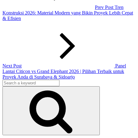
Prev Post
Tren
Konstruksi 2026: Material Modern yang Bikin Proyek Lebih Cepat
& Efisien
Next
Post
Next Post
Panel
Lantai Citicon vs Grand Elephant 2026 | Pilihan Terbaik untuk
Proyek Anda di Surabaya & Sidoarjo
Search
for:
Search