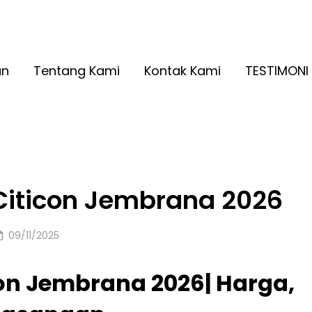
A RINGAN KUALITAS NO. 1
2026
an
Tentang Kami
Kontak Kami
TESTIMONI
 Citicon Jembrana 2026
Posted
09/11/2025
on
con Jembrana 2026| Harga,