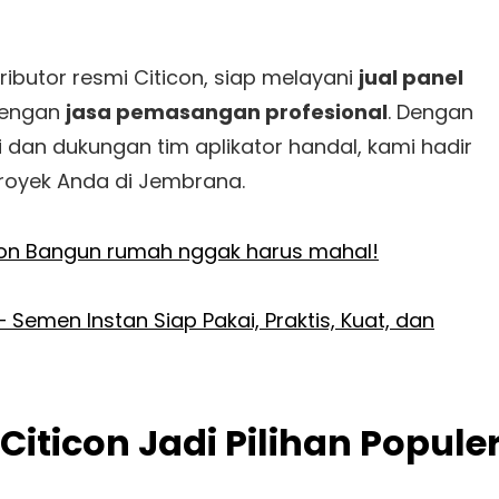
tributor resmi Citicon, siap melayani
jual panel
dengan
jasa pemasangan profesional
. Dengan
 dan dukungan tim aplikator handal, kami hadir
royek Anda di Jembrana.
con Bangun rumah nggak harus mahal!
 Semen Instan Siap Pakai, Praktis, Kuat, dan
iticon Jadi Pilihan Popule