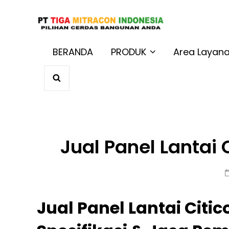
JUAL BAT
Harga Terbaik 
BERANDA
PRODUK
Area Layan
SEARCH
Jual Panel Lantai
Jual Panel Lantai Citi