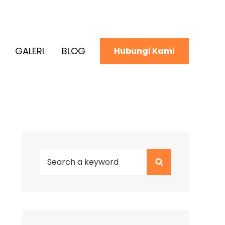
GALERI
BLOG
Hubungi Kami
Search
Search
for: