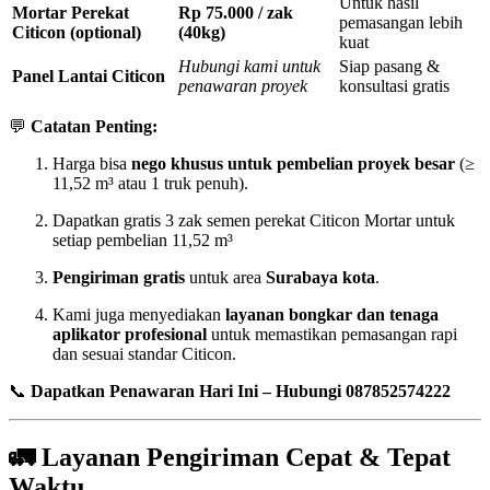
Untuk hasil
Mortar Perekat
Rp 75.000 / zak
pemasangan lebih
Citicon (optional)
(40kg)
kuat
Hubungi kami untuk
Siap pasang &
Panel Lantai Citicon
penawaran proyek
konsultasi gratis
💬
Catatan Penting:
Harga bisa
nego khusus untuk pembelian proyek besar
(≥
11,52 m³ atau 1 truk penuh).
Dapatkan gratis 3 zak semen perekat Citicon Mortar untuk
setiap pembelian 11,52 m³
Pengiriman gratis
untuk area
Surabaya kota
.
Kami juga menyediakan
layanan bongkar dan tenaga
aplikator profesional
untuk memastikan pemasangan rapi
dan sesuai standar Citicon.
📞
Dapatkan Penawaran Hari Ini – Hubungi 087852574222
🚛
Layanan Pengiriman Cepat & Tepat
Waktu