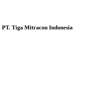
PT. Tiga Mitracon Indonesia
Pilihan cerdas dan berkualitas untuk bangunan anda.
Customer Care :
Hotline WA : 087231313222
Hotline WA : 0853313682222 :
Email : customerservice@tigamitra.com
Telp. : 031-51160405
Hotline WA : 087852574222 :
Buka Setiap hari:
Senin – Jumat 08.00 – 16.00 WIB
Sabtu 08.00 – 14.00 WIB
Alamat Kantor : Jl. Raya Klakahrejo, ruko TCBD- TR. 1/11
Benowo Surabaya