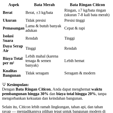
Aspek
Bata Merah
Bata Ringan Citicon
Ringan, ±7 kg/bata ringan
Berat
Berat, ±3 kg/bata
(ukuran 7-8 kali bata merah)
Ukuran
Tidak presisi
Presisi tinggi
Lama & butuh banyak
Pemasangan
Cepat & rapi
adukan
Isolasi
Rendah
Tinggi
Suara
Daya Serap
Tinggi
Rendah
Air
Lebih mahal (karena
Biaya Total
tenaga & semen
Lebih hemat
per m²
banyak)
Kualitas
Tidak seragam
Seragam & modern
Bangunan
💡
Kesimpulan:
Dengan
Bata Ringan Citicon
, Anda dapat menghemat
waktu
pembangunan hingga 30%
dan
biaya total hingga 20%
, tanpa
mengorbankan kekuatan dan keindahan bangunan.
Selain itu, Citicon lebih ramah lingkungan, tahan api, dan tahan
rayap — menjadikannya pilihan tepat untuk bangunan modern di