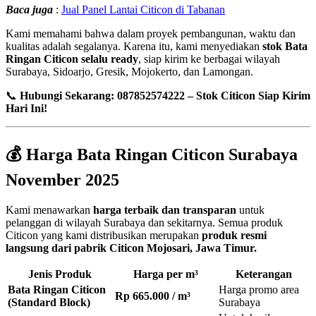
Baca juga
:
Jual Panel Lantai Citicon di Tabanan
Kami memahami bahwa dalam proyek pembangunan, waktu dan
kualitas adalah segalanya. Karena itu, kami menyediakan
stok Bata
Ringan Citicon selalu ready
, siap kirim ke berbagai wilayah
Surabaya, Sidoarjo, Gresik, Mojokerto, dan Lamongan.
📞
Hubungi Sekarang: 087852574222 – Stok Citicon Siap Kirim
Hari Ini!
💰
Harga Bata Ringan Citicon Surabaya
November 2025
Kami menawarkan
harga terbaik dan transparan
untuk
pelanggan di wilayah Surabaya dan sekitarnya. Semua produk
Citicon yang kami distribusikan merupakan
produk resmi
langsung dari pabrik Citicon Mojosari, Jawa Timur.
Jenis Produk
Harga per m³
Keterangan
Bata Ringan Citicon
Harga promo area
Rp 665.000 / m³
(Standard Block)
Surabaya